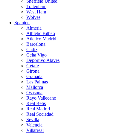
Sheffield United
Tottenham
West Ham
Wolves
Spanien
Almeria
Athletic Bilbao
Atletico Madrid
Barcelona
Cadiz
Celta Vigo
Deportivo Alaves
Getafe
Girona
Granada
Las Palmas
Mallorca
Osasuna
Rayo Vallecano
Real Betis
Real Madrid
Real Sociedad
Sevilla
Valencia
Villarreal