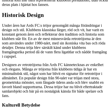
historia som inte bara representerar klubbens prestationer, utan också
deras plats i hjärtat hos fansen.
Historisk Design
Under åren har Ards FC:s tröjor genomgått många förändringar i
design och stil. Klubbens klassiska färger, röd och vit, har varit en
konstant genom åren och reflekterar den tradition och historia som
klubben står för. En av de mest minnesvärda retrotröjorna är den
som användes under 1980-talet, med sin ikoniska vita bas och röda
detaljer. Denna tröja blev särskilt känd under klubbens
framgångsrika period då de vann flera ligatitlar och nådde framgång
i cupspel.
Designen av retrotröjorna från Ards FC kännetecknas av enkelhet
och elegans. Många av tröjorna från klubbens tidiga år har en
minimalistisk stil, något som har blivit en signatur för retrotröjor i
allmänhet. En populär design från 90-talet var tröjan med stora,
geometriska mönster, som fångade tidens anda och blev snabbt en
favorit bland supportrarna. Dessa tröjor har nu blivit eftertraktade
samlarobjekt och bär på en nostalgisk känsla för både spelare och
fans.
Kulturell Betydelse