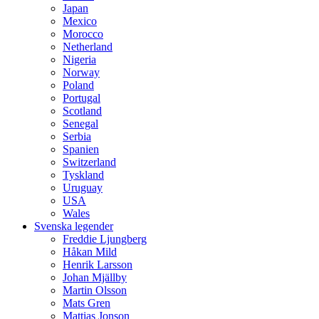
Japan
Mexico
Morocco
Netherland
Nigeria
Norway
Poland
Portugal
Scotland
Senegal
Serbia
Spanien
Switzerland
Tyskland
Uruguay
USA
Wales
Svenska legender
Freddie Ljungberg
Håkan Mild
Henrik Larsson
Johan Mjällby
Martin Olsson
Mats Gren
Mattias Jonson