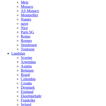
Metz
Monaco
AS Monaco
Montpellier
Nantes
navn
Nice
Paris SG
Reims
Rennes
Strasbourg
Toulouse
Landslag
Sverige
Argentina
Austria
Belgium
Brazil
Colombia
Croatia
Denmark
England
Eksempelside
Frankrike
Ireland