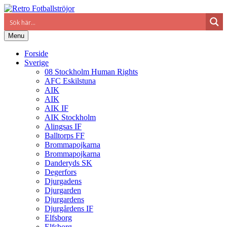
Menu
Forside
Sverige
08 Stockholm Human Rights
AFC Eskilstuna
AIK
AIK
AIK IF
AIK Stockholm
Alingsas IF
Balltorps FF
Brommapojkarna
Brommapojkarna
Danderyds SK
Degerfors
Djurgadens
Djurgarden
Djurgardens
Djurgårdens IF
Elfsborg
Elfsborg