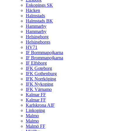
Enkopings SK
Häcken
Halmstads
Halmstads BK
Hammarby
Hammarby
Helsingborg
Helsingborgs
HV71
IF Bormmapojkarna
IF Brommapojkarna
IF Elfsborg
IFK Goteborg
IFK Gothenburg
IFK Norrköping
IFK Nykoping
IFK Värnamo
Kalmar FF
Kalmar FF
Karlskrona AIF
Linkoping
Malmo
Malmo
Malmö FF