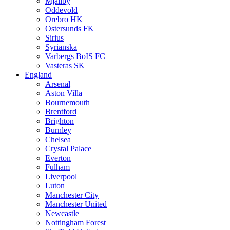
Mjällby
Oddevold
Orebro HK
Ostersunds FK
Sirius
Syrianska
Varbergs BoIS FC
Vasteras SK
England
Arsenal
Aston Villa
Bournemouth
Brentford
Brighton
Burnley
Chelsea
Crystal Palace
Everton
Fulham
Liverpool
Luton
Manchester City
Manchester United
Newcastle
Nottingham Forest