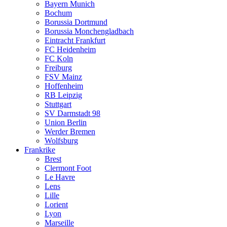
Bayern Munich
Bochum
Borussia Dortmund
Borussia Monchengladbach
Eintracht Frankfurt
FC Heidenheim
FC Koln
Freiburg
FSV Mainz
Hoffenheim
RB Leipzig
Stuttgart
SV Darmstadt 98
Union Berlin
Werder Bremen
Wolfsburg
Frankrike
Brest
Clermont Foot
Le Havre
Lens
Lille
Lorient
Lyon
Marseille