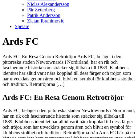
Niclas Alexandersson
Pär Zetterberg
Patrik Andersson
Zlatan Ibrahimović
Spelare
Ards FC
Ards FC: En Resa Genom Retrotröjor Ards FC, beläget i den
pittoreska staden Newtownards i Nordirland, har en rik och
fascinerande historia som sträcker sig tillbaka till 1889. Klubbens
identitet har alltid varit nära kopplad till dess färger och tröjor, som
har utvecklats genom åren och blivit en symbol för klubbens stolthet
och tradition. Retrotröjorna […]
Ards FC: En Resa Genom Retrotröjor
Ards FC, beläget i den pittoreska staden Newtownards i Nordirland,
har en rik och fascinerande historia som sträcker sig tillbaka till
1889. Klubbens identitet har alltid varit nära kopplad till dess färger
och tröjor, som har utvecklats genom åren och blivit en symbol för
klubbens stolthet och tradition. Retrotröjorna från Ards FC bär på en