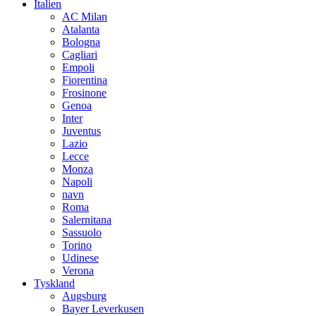
Italien
AC Milan
Atalanta
Bologna
Cagliari
Empoli
Fiorentina
Frosinone
Genoa
Inter
Juventus
Lazio
Lecce
Monza
Napoli
navn
Roma
Salernitana
Sassuolo
Torino
Udinese
Verona
Tyskland
Augsburg
Bayer Leverkusen