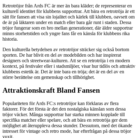
Retrotröjor från Ards FC är mer än bara kläder; de representerar en
kulturell identitet för klubbens supportrar. Att bära en retrotröja är ett
sätt för fansen att visa sin lojalitet och kärlek till klubben, oavsett om
de är på läktaren under en match eller bara går runt i staden. Dessa
tröjor fungerar som en bro mellan generationer, där äldre supportrar
minns storhetstiden och yngre fans får en känsla för klubbens rika
historia.
Den kulturella betydelsen av retrotröjor sträcker sig också bortom
sporten. De har blivit en del av modebilden och har inspirerat
designers och streetwear-kulturen. Att se en retrotröja i en modern
kontext, på festivaler eller i stadsmiljöer, visar hur tidlös och attraktiv
klubbens estetik är. Det är inte bara en tröja; det är en del av en
större berättelse om gemenskap och tillhörighet.
Attraktionskraft Bland Fansen
Populariteten för Ards FC:s retrotröjor kan förklaras av flera
faktorer. För det första är det den nostalgiska känslan som dessa
tröjor väcker. Många supportrar har starka minnen kopplade till
specifika matcher eller spelare, och att bära en retrotröja ger dem
möjlighet att återuppleva dessa stunder. Dessutom, med det ökande
intresset för vintage och retro mode, har efterfrågan på dessa tröjor
vuxit.