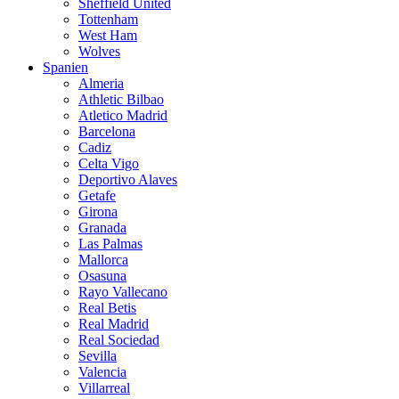
Sheffield United
Tottenham
West Ham
Wolves
Spanien
Almeria
Athletic Bilbao
Atletico Madrid
Barcelona
Cadiz
Celta Vigo
Deportivo Alaves
Getafe
Girona
Granada
Las Palmas
Mallorca
Osasuna
Rayo Vallecano
Real Betis
Real Madrid
Real Sociedad
Sevilla
Valencia
Villarreal