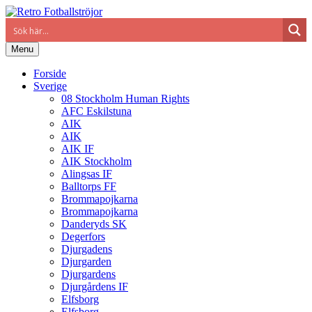
Menu
Forside
Sverige
08 Stockholm Human Rights
AFC Eskilstuna
AIK
AIK
AIK IF
AIK Stockholm
Alingsas IF
Balltorps FF
Brommapojkarna
Brommapojkarna
Danderyds SK
Degerfors
Djurgadens
Djurgarden
Djurgardens
Djurgårdens IF
Elfsborg
Elfsborg