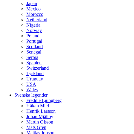
Japan
Mexico
Morocco
Netherland
Nigeria
Norway
Poland
Portugal
Scotland
Senegal
Serbia
Spanien
Switzerland
Tyskland
Uruguay
USA
Wales
Svenska legender
Freddie Ljungberg
Håkan Mild
Henrik Larsson
Johan Mjällby
Martin Olsson
Mats Gren
Mattias Jonson