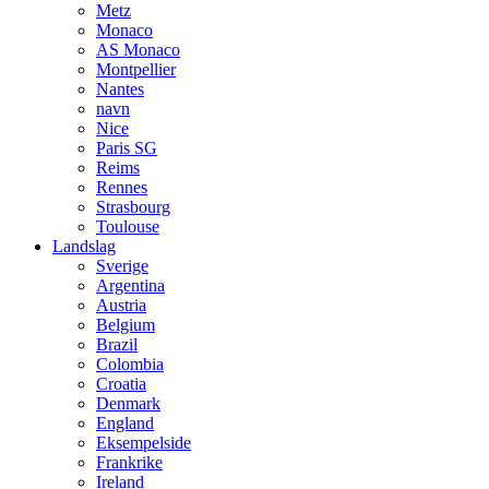
Metz
Monaco
AS Monaco
Montpellier
Nantes
navn
Nice
Paris SG
Reims
Rennes
Strasbourg
Toulouse
Landslag
Sverige
Argentina
Austria
Belgium
Brazil
Colombia
Croatia
Denmark
England
Eksempelside
Frankrike
Ireland