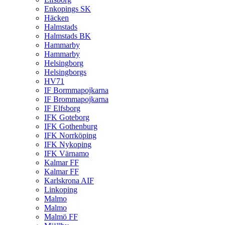
Enkopings SK
Häcken
Halmstads
Halmstads BK
Hammarby
Hammarby
Helsingborg
Helsingborgs
HV71
IF Bormmapojkarna
IF Brommapojkarna
IF Elfsborg
IFK Goteborg
IFK Gothenburg
IFK Norrköping
IFK Nykoping
IFK Värnamo
Kalmar FF
Kalmar FF
Karlskrona AIF
Linkoping
Malmo
Malmo
Malmö FF