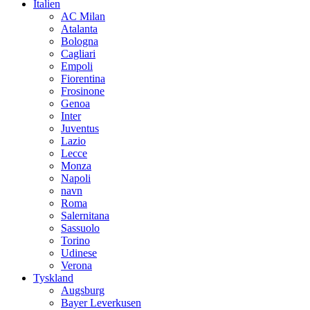
Italien
AC Milan
Atalanta
Bologna
Cagliari
Empoli
Fiorentina
Frosinone
Genoa
Inter
Juventus
Lazio
Lecce
Monza
Napoli
navn
Roma
Salernitana
Sassuolo
Torino
Udinese
Verona
Tyskland
Augsburg
Bayer Leverkusen