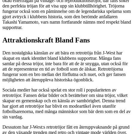
ökad efterfrågan på vintage- och reproduktionströjor, där fans söker
den perfekta tröjan för att visa upp sin klubbtillhörighet. Tröjorna
fungerar också som en påminnelse om de legendariska spelarna som
gjort avtryck i klubbens historia, som den berömde anfallaren
Takashi Yamamoto, vars namn fortfarande nämns med respekt bland
supportrar.
Attraktionskraft Bland Fans
Den nostalgiska känslan av att bära en retrotröja från J-West har
skapat en stark identitet bland klubbens supportrar. Många fans
samlar på dessa tröjor, inte bara för att de är snygga, utan också för
att de representerar en tid av fotboll som de älskar. Retrotröjorna
fungerar som en bro mellan det förflutna och nuet, och ger fansen
möjligheten att återuppleva historiska ögonblick.
Sociala medier har också spelat en stor roll i populariteten av
retrotröjor. Fansen delar bilder och berättelser om sina tröjor, vilket
skapar en gemenskap och en känsla av samhörighet. Denna trend
har gjort att retrotröjor har blivit en modeartikel även utanför
fotbollsarenorna, med många människor som bär dem som en del av
sin vardag.
Dessutom har J-West:s retrotröjor fått en återuppvaknande på grund
av den växande trenden med retro och vintage mode världen över.