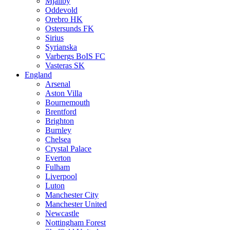
Mjällby
Oddevold
Orebro HK
Ostersunds FK
Sirius
Syrianska
Varbergs BoIS FC
Vasteras SK
England
Arsenal
Aston Villa
Bournemouth
Brentford
Brighton
Burnley
Chelsea
Crystal Palace
Everton
Fulham
Liverpool
Luton
Manchester City
Manchester United
Newcastle
Nottingham Forest