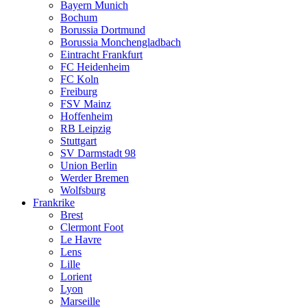
Bayern Munich
Bochum
Borussia Dortmund
Borussia Monchengladbach
Eintracht Frankfurt
FC Heidenheim
FC Koln
Freiburg
FSV Mainz
Hoffenheim
RB Leipzig
Stuttgart
SV Darmstadt 98
Union Berlin
Werder Bremen
Wolfsburg
Frankrike
Brest
Clermont Foot
Le Havre
Lens
Lille
Lorient
Lyon
Marseille