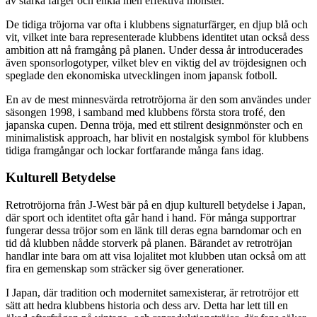
av starka färger och enkla men effektiva mönster.
De tidiga tröjorna var ofta i klubbens signaturfärger, en djup blå och
vit, vilket inte bara representerade klubbens identitet utan också dess
ambition att nå framgång på planen. Under dessa år introducerades
även sponsorlogotyper, vilket blev en viktig del av tröjdesignen och
speglade den ekonomiska utvecklingen inom japansk fotboll.
En av de mest minnesvärda retrotröjorna är den som användes under
säsongen 1998, i samband med klubbens första stora trofé, den
japanska cupen. Denna tröja, med ett stilrent designmönster och en
minimalistisk approach, har blivit en nostalgisk symbol för klubbens
tidiga framgångar och lockar fortfarande många fans idag.
Kulturell Betydelse
Retrotröjorna från J-West bär på en djup kulturell betydelse i Japan,
där sport och identitet ofta går hand i hand. För många supportrar
fungerar dessa tröjor som en länk till deras egna barndomar och en
tid då klubben nådde storverk på planen. Bärandet av retrotröjan
handlar inte bara om att visa lojalitet mot klubben utan också om att
fira en gemenskap som sträcker sig över generationer.
I Japan, där tradition och modernitet samexisterar, är retrotröjor ett
sätt att hedra klubbens historia och dess arv. Detta har lett till en