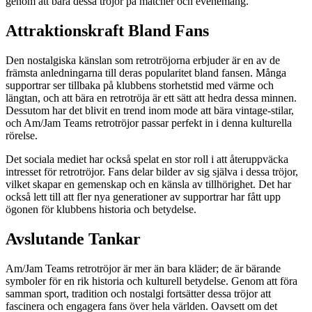
genom att bära dessa tröjor på matcher och evenemang.
Attraktionskraft Bland Fans
Den nostalgiska känslan som retrotröjorna erbjuder är en av de
främsta anledningarna till deras popularitet bland fansen. Många
supportrar ser tillbaka på klubbens storhetstid med värme och
längtan, och att bära en retrotröja är ett sätt att hedra dessa minnen.
Dessutom har det blivit en trend inom mode att bära vintage-stilar,
och Am/Jam Teams retrotröjor passar perfekt in i denna kulturella
rörelse.
Det sociala mediet har också spelat en stor roll i att återuppväcka
intresset för retrotröjor. Fans delar bilder av sig själva i dessa tröjor,
vilket skapar en gemenskap och en känsla av tillhörighet. Det har
också lett till att fler nya generationer av supportrar har fått upp
ögonen för klubbens historia och betydelse.
Avslutande Tankar
Am/Jam Teams retrotröjor är mer än bara kläder; de är bärande
symboler för en rik historia och kulturell betydelse. Genom att föra
samman sport, tradition och nostalgi fortsätter dessa tröjor att
fascinera och engagera fans över hela världen. Oavsett om det