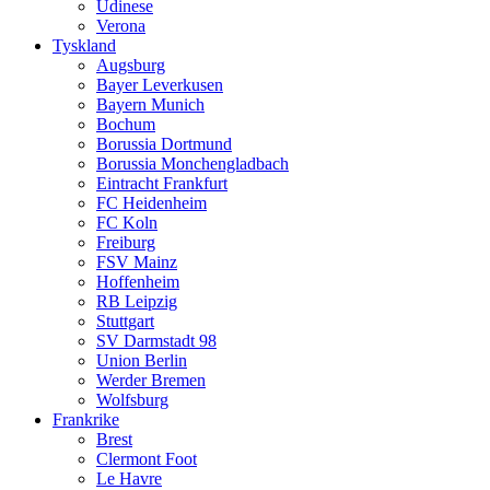
Udinese
Verona
Tyskland
Augsburg
Bayer Leverkusen
Bayern Munich
Bochum
Borussia Dortmund
Borussia Monchengladbach
Eintracht Frankfurt
FC Heidenheim
FC Koln
Freiburg
FSV Mainz
Hoffenheim
RB Leipzig
Stuttgart
SV Darmstadt 98
Union Berlin
Werder Bremen
Wolfsburg
Frankrike
Brest
Clermont Foot
Le Havre