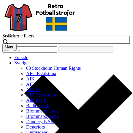
Search
Generic filters
Menu
Forside
Sverige
08 Stockholm Human Rights
AFC Eskilstuna
AIK
AIK
AIK IF
AIK Stockholm
Alingsas IF
Balltorps FF
Brommapojkarna
Brommapojkarna
Danderyds SK
Degerfors
Djurgadens