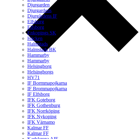
Djurgarden
Djurgardens
Djurgårdens IF
Elfsborg
Elfsborg
Enkopings SK
Häcken
Halmstads
Halmstads BK
Hammarby
Hammarby
Helsingborg
Helsingborgs
HV71
IF Bormmapojkarna
IF Brommapojkarna
IF Elfsborg
IFK Goteborg
IFK Gothenburg
IFK Norrköping
IFK Nykoping
IFK Värnamo
Kalmar FF
Kalmar FF
Karlskrona AIF