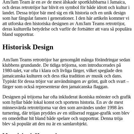
Am/Jam Team är en av de mest älskade sportklubbarna i Jamaica,
och deras retrotröjor har blivit en symbol för både idrott och kultur i
landet. Dessa tröjor bär med sig en rik historia och en unik design
som har fängslat fansen i generationer. I den här artikeln kommer vi
att utforska den historiska designen av Am/Jam Teams retrotröjor,
deras kulturella betydelse och varför de fortsätter att vara så populära
bland supportrar.
Historisk Design
Am/Jam Teams retrotröjor har genomgått många förändringar sedan
klubbens grundande. De tidiga tröjorna, som introducerades på
1980-talet, var ofta i klara och livliga färger, vilket speglade den
jamaicanska kulturen och dess rika tradition av musik och dans.
Typiskt för dessa tröjor var användningen av grönt, gult och svart –
färger som också representerar den jamaicanska flaggan.
Designen på tröjorna har ofta inkluderat ikoniska mönster och grafik
som hyllar både lokal konst och sportens historia. En av de mest
minnesvärda retrotröjorna var den som användes under 1998 års
turnering, där tröjan pryddes av en stiliserad reggae-grafik som blev
en omedelbar hit bland både spelare och supportrar. Denna tröja
blev så populär att den nu är en samlarobjekt.