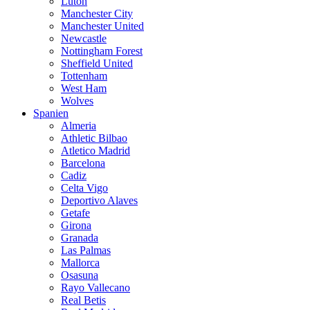
Luton
Manchester City
Manchester United
Newcastle
Nottingham Forest
Sheffield United
Tottenham
West Ham
Wolves
Spanien
Almeria
Athletic Bilbao
Atletico Madrid
Barcelona
Cadiz
Celta Vigo
Deportivo Alaves
Getafe
Girona
Granada
Las Palmas
Mallorca
Osasuna
Rayo Vallecano
Real Betis