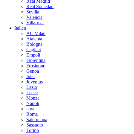
Real Madrid
Real Sociedad
Sevilla
Valencia
Villarreal
Italien
AC Milan
Atalanta
Bologna
Cagliari
Empoli
Fiorentina
Frosinone
Genoa
Inter
Juventus
Lazio
Lecce
Monza
Napoli
navn
Roma
Salernitana
Sassuolo
Torino