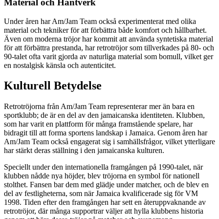
Material och Hantverk
Under åren har Am/Jam Team också experimenterat med olika
material och tekniker för att förbättra både komfort och hållbarhet.
Även om moderna tröjor har kommit att använda syntetiska material
för att förbättra prestanda, har retrotröjor som tillverkades på 80- och
90-talet ofta varit gjorda av naturliga material som bomull, vilket ger
en nostalgisk känsla och autenticitet.
Kulturell Betydelse
Retrotröjorna från Am/Jam Team representerar mer än bara en
sportklubb; de är en del av den jamaicanska identiteten. Klubben,
som har varit en plattform för många framstående spelare, har
bidragit till att forma sportens landskap i Jamaica. Genom åren har
Am/Jam Team också engagerat sig i samhällsfrågor, vilket ytterligare
har stärkt deras ställning i den jamaicanska kulturen.
Speciellt under den internationella framgången på 1990-talet, när
klubben nådde nya höjder, blev tröjorna en symbol för nationell
stolthet. Fansen bar dem med glädje under matcher, och de blev en
del av festligheterna, som när Jamaica kvalificerade sig för VM
1998. Tiden efter den framgången har sett en återuppvaknande av
retrotröjor, där många supportrar väljer att hylla klubbens historia