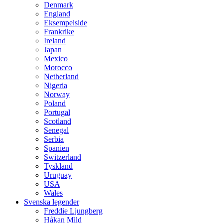
Denmark
England
Eksempelside
Frankrike
Ireland
Japan
Mexico
Morocco
Netherland
Nigeria
Norway
Poland
Portugal
Scotland
Senegal
Serbia
Spanien
Switzerland
Tyskland
Uruguay
USA
Wales
Svenska legender
Freddie Ljungberg
Håkan Mild