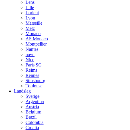
Lens
Lille
Lorient
Lyon
Marseille
Metz
Monaco
AS Monaco
Montpellier
Nantes
navn
Nice
Paris SG
Reims
Rennes
Strasbourg
Toulouse
Landslag
Sverige
Argentina
Austria
Belgium
Brazil
Colombia
Croatia