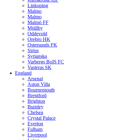
Linkoping
Malmo
Malmo
Malmö FF
Mjällby
Oddevold
Orebro HK
Ostersunds FK
Sirius
Syrianska
Varbergs BoIS FC
Vasteras SK
England
Arsenal
Aston Villa
Bournemouth
Brentford
Brighton
Burnley
Chelsea
Crystal Palace
Everton
Fulham
Liverpool