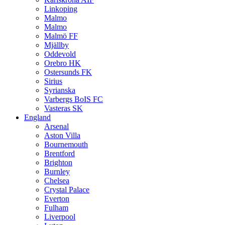
Linkoping
Malmo
Malmo
Malmö FF
Mjällby
Oddevold
Orebro HK
Ostersunds FK
Sirius
Syrianska
Varbergs BoIS FC
Vasteras SK
England
Arsenal
Aston Villa
Bournemouth
Brentford
Brighton
Burnley
Chelsea
Crystal Palace
Everton
Fulham
Liverpool