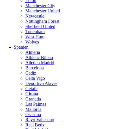
Luton
Manchester City
Manchester United
Newcastle
Nottingham Forest
Sheffield United
Tottenham
West Ham
Wolves
Spanien
Almeria
Athletic Bilbao
Atletico Madrid
Barcelona
Cadiz
Celta Vigo
Deportivo Alaves
Getafe
Girona
Granada
Las Palmas
Mallorca
Osasuna
Rayo Vallecano
Real Betis