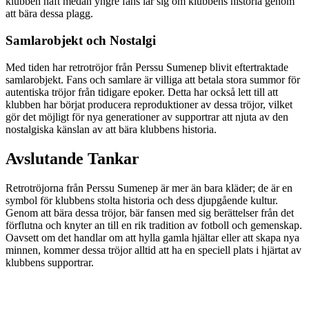
klubben haft medan yngre fans lär sig om klubbens historia genom
att bära dessa plagg.
Samlarobjekt och Nostalgi
Med tiden har retrotröjor från Perssu Sumenep blivit eftertraktade
samlarobjekt. Fans och samlare är villiga att betala stora summor för
autentiska tröjor från tidigare epoker. Detta har också lett till att
klubben har börjat producera reproduktioner av dessa tröjor, vilket
gör det möjligt för nya generationer av supportrar att njuta av den
nostalgiska känslan av att bära klubbens historia.
Avslutande Tankar
Retrotröjorna från Perssu Sumenep är mer än bara kläder; de är en
symbol för klubbens stolta historia och dess djupgående kultur.
Genom att bära dessa tröjor, bär fansen med sig berättelser från det
förflutna och knyter an till en rik tradition av fotboll och gemenskap.
Oavsett om det handlar om att hylla gamla hjältar eller att skapa nya
minnen, kommer dessa tröjor alltid att ha en speciell plats i hjärtat av
klubbens supportrar.