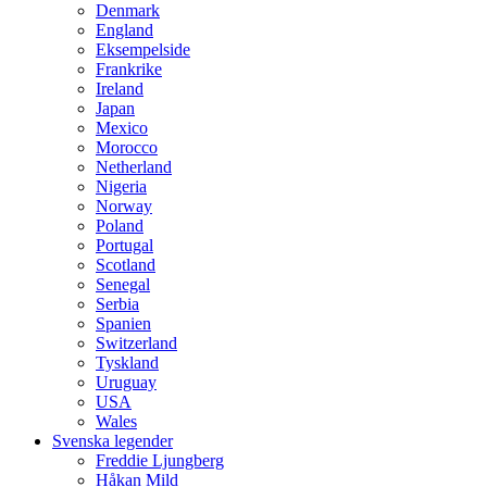
Denmark
England
Eksempelside
Frankrike
Ireland
Japan
Mexico
Morocco
Netherland
Nigeria
Norway
Poland
Portugal
Scotland
Senegal
Serbia
Spanien
Switzerland
Tyskland
Uruguay
USA
Wales
Svenska legender
Freddie Ljungberg
Håkan Mild