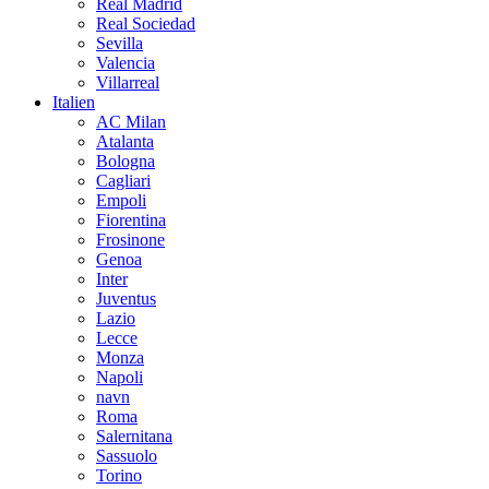
Real Madrid
Real Sociedad
Sevilla
Valencia
Villarreal
Italien
AC Milan
Atalanta
Bologna
Cagliari
Empoli
Fiorentina
Frosinone
Genoa
Inter
Juventus
Lazio
Lecce
Monza
Napoli
navn
Roma
Salernitana
Sassuolo
Torino