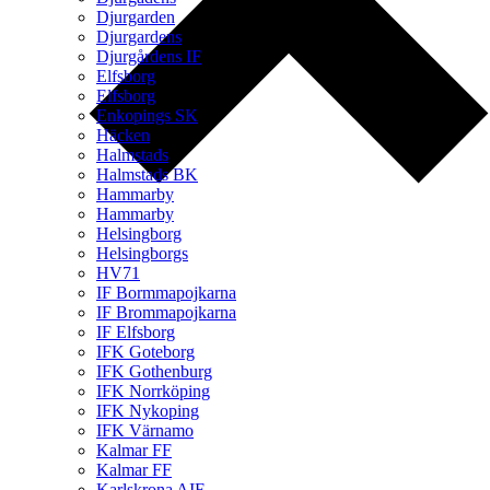
Djurgarden
Djurgardens
Djurgårdens IF
Elfsborg
Elfsborg
Enkopings SK
Häcken
Halmstads
Halmstads BK
Hammarby
Hammarby
Helsingborg
Helsingborgs
HV71
IF Bormmapojkarna
IF Brommapojkarna
IF Elfsborg
IFK Goteborg
IFK Gothenburg
IFK Norrköping
IFK Nykoping
IFK Värnamo
Kalmar FF
Kalmar FF
Karlskrona AIF