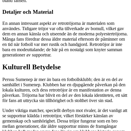
bland fansen.
Detaljer och Material
En annan intressant aspekt av retrotröjorna är materialen som
användes. Tidigare tröjor var ofta tillverkade av bomull, vilket gav
dem en annan känsla och utseende än de moderna polyestertröjorna.
Många fans föredrar dessa äldre material eftersom de påminner om
en tid när fotboll var mer rustik och handgjord. Retrotröjor är inte
bara en modeuttalande; de bär på en nostalgi som knyter samman
generationer av supportrar.
Kulturell Betydelse
Perssu Sumenep är mer än bara en fotbollsklubb; den är en del av
samhället i Sumenep. Klubben har en djupgående påverkan på den
lokala kulturen, och dess retrotröjor är en manifestation av denna
påverkan. Tröjorna har blivit en del av den lokala identiteten, ett sätt
för fans att uttrycka sin tillhörighet och stolthet över sin stad.
Under viktiga matcher, speciellt derbyn mot rivaler, är det vanligt att
se supportrar klädda i retrotröjor, vilket förstärker känslan av
gemenskap och samhörighet. Dessa tröjor fungerar som en bro
mellan generationer, där äldre supportrar minns de framgångar