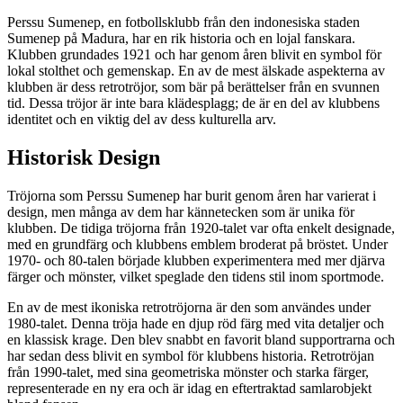
Perssu Sumenep, en fotbollsklubb från den indonesiska staden
Sumenep på Madura, har en rik historia och en lojal fanskara.
Klubben grundades 1921 och har genom åren blivit en symbol för
lokal stolthet och gemenskap. En av de mest älskade aspekterna av
klubben är dess retrotröjor, som bär på berättelser från en svunnen
tid. Dessa tröjor är inte bara klädesplagg; de är en del av klubbens
identitet och en viktig del av dess kulturella arv.
Historisk Design
Tröjorna som Perssu Sumenep har burit genom åren har varierat i
design, men många av dem har kännetecken som är unika för
klubben. De tidiga tröjorna från 1920-talet var ofta enkelt designade,
med en grundfärg och klubbens emblem broderat på bröstet. Under
1970- och 80-talen började klubben experimentera med mer djärva
färger och mönster, vilket speglade den tidens stil inom sportmode.
En av de mest ikoniska retrotröjorna är den som användes under
1980-talet. Denna tröja hade en djup röd färg med vita detaljer och
en klassisk krage. Den blev snabbt en favorit bland supportrarna och
har sedan dess blivit en symbol för klubbens historia. Retrotröjan
från 1990-talet, med sina geometriska mönster och starka färger,
representerade en ny era och är idag en eftertraktad samlarobjekt