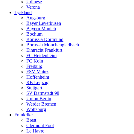
Udinese
Verona
Tyskland
Augsburg
Bayer Leverkusen
Bayern Munich
Bochum
Borussia Dortmund
Borussia Monchengladbach
Eintracht Frankfurt
FC Heidenheim
FC Koln
Freiburg
FSV Mainz
Hoffenheim
RB Leipzig
Stuttgart
SV Darmstadt 98
Union Berlin
Werder Bremen
Wolfsburg
Frankrike
Brest
Clermont Foot
Le Havre