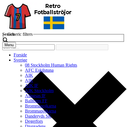
Search
Generic filters
Menu
Forside
Sverige
08 Stockholm Human Rights
AFC Eskilstuna
AIK
AIK
AIK IF
AIK Stockholm
Alingsas IF
Balltorps FF
Brommapojkarna
Brommapojkarna
Danderyds SK
Degerfors
Djurgadens