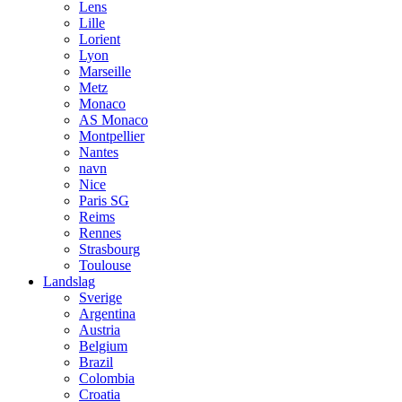
Lens
Lille
Lorient
Lyon
Marseille
Metz
Monaco
AS Monaco
Montpellier
Nantes
navn
Nice
Paris SG
Reims
Rennes
Strasbourg
Toulouse
Landslag
Sverige
Argentina
Austria
Belgium
Brazil
Colombia
Croatia