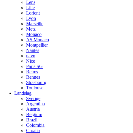
Lens
Lille
Lorient
Lyon
Marseille
Metz
Monaco
AS Monaco
Montpellier
Nantes
navn
Nice
Paris SG
Reims
Rennes
Strasbourg
Toulouse
Landslag
Sverige
Argentina
Austria
Belgium
Brazil
Colombia
Croatia