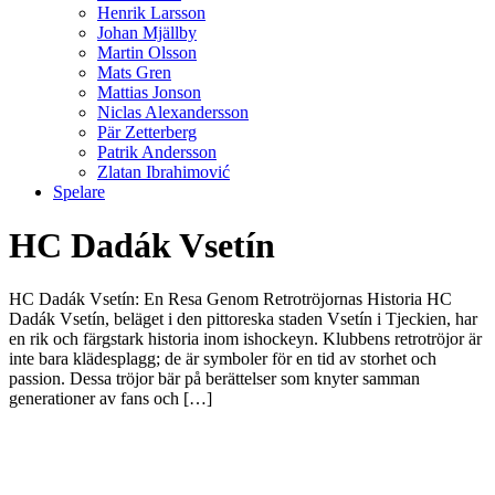
Henrik Larsson
Johan Mjällby
Martin Olsson
Mats Gren
Mattias Jonson
Niclas Alexandersson
Pär Zetterberg
Patrik Andersson
Zlatan Ibrahimović
Spelare
HC Dadák Vsetín
HC Dadák Vsetín: En Resa Genom Retrotröjornas Historia HC
Dadák Vsetín, beläget i den pittoreska staden Vsetín i Tjeckien, har
en rik och färgstark historia inom ishockeyn. Klubbens retrotröjor är
inte bara klädesplagg; de är symboler för en tid av storhet och
passion. Dessa tröjor bär på berättelser som knyter samman
generationer av fans och […]