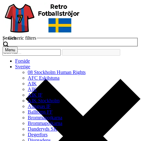
Search
Generic filters
Menu
Forside
Sverige
08 Stockholm Human Rights
AFC Eskilstuna
AIK
AIK
AIK IF
AIK Stockholm
Alingsas IF
Balltorps FF
Brommapojkarna
Brommapojkarna
Danderyds SK
Degerfors
Djurgadens