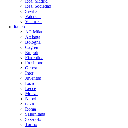
Real Madrid
Real Sociedad
Sevilla
Valencia
Villarreal
Italien
AC Milan
Atalanta
Bologna
Cagliari
Empoli
Fiorentina
Frosinone
Genoa
Inter
Juventus
Lazio
Lecce
Monza
Napoli
navn
Roma
Salernitana
Sassuolo
Torino