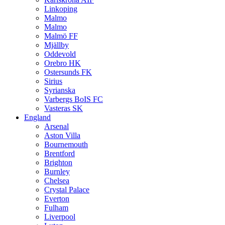
Linkoping
Malmo
Malmo
Malmö FF
Mjällby
Oddevold
Orebro HK
Ostersunds FK
Sirius
Syrianska
Varbergs BoIS FC
Vasteras SK
England
Arsenal
Aston Villa
Bournemouth
Brentford
Brighton
Burnley
Chelsea
Crystal Palace
Everton
Fulham
Liverpool