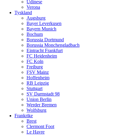
Udinese
Verona
Tyskland
Augsburg
Bayer Leverkusen
Bayern Munich
Bochum
Borussia Dortmund
Borussia Monchengladbach
Eintracht Frankfurt
FC Heidenheim
FC Koln
Freiburg
FSV Mainz
Hoffenheim
RB Leipzig
Stuttgart
SV Darmstadt 98
Union Berlin
Werder Bremen
Wolfsburg
Frankrike
Brest
Clermont Foot
Le Havre