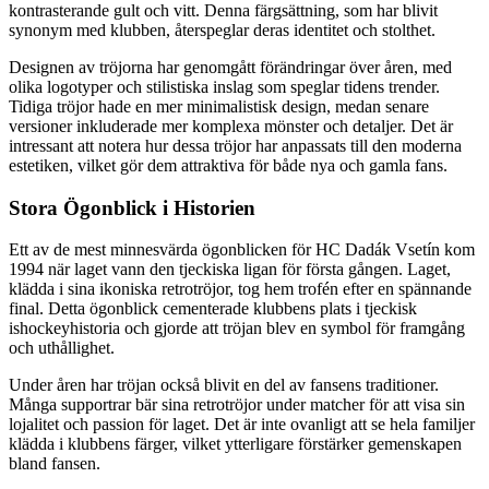
kontrasterande gult och vitt. Denna färgsättning, som har blivit
synonym med klubben, återspeglar deras identitet och stolthet.
Designen av tröjorna har genomgått förändringar över åren, med
olika logotyper och stilistiska inslag som speglar tidens trender.
Tidiga tröjor hade en mer minimalistisk design, medan senare
versioner inkluderade mer komplexa mönster och detaljer. Det är
intressant att notera hur dessa tröjor har anpassats till den moderna
estetiken, vilket gör dem attraktiva för både nya och gamla fans.
Stora Ögonblick i Historien
Ett av de mest minnesvärda ögonblicken för HC Dadák Vsetín kom
1994 när laget vann den tjeckiska ligan för första gången. Laget,
klädda i sina ikoniska retrotröjor, tog hem trofén efter en spännande
final. Detta ögonblick cementerade klubbens plats i tjeckisk
ishockeyhistoria och gjorde att tröjan blev en symbol för framgång
och uthållighet.
Under åren har tröjan också blivit en del av fansens traditioner.
Många supportrar bär sina retrotröjor under matcher för att visa sin
lojalitet och passion för laget. Det är inte ovanligt att se hela familjer
klädda i klubbens färger, vilket ytterligare förstärker gemenskapen
bland fansen.