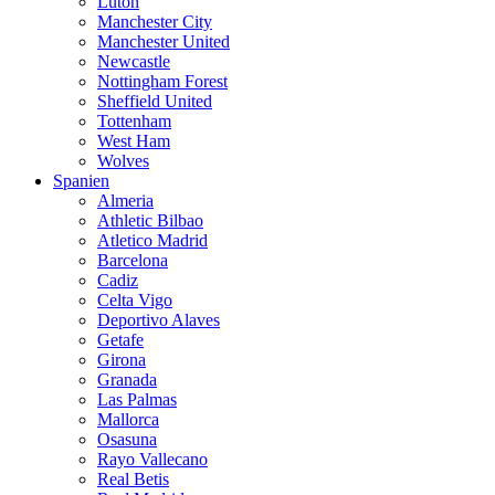
Luton
Manchester City
Manchester United
Newcastle
Nottingham Forest
Sheffield United
Tottenham
West Ham
Wolves
Spanien
Almeria
Athletic Bilbao
Atletico Madrid
Barcelona
Cadiz
Celta Vigo
Deportivo Alaves
Getafe
Girona
Granada
Las Palmas
Mallorca
Osasuna
Rayo Vallecano
Real Betis