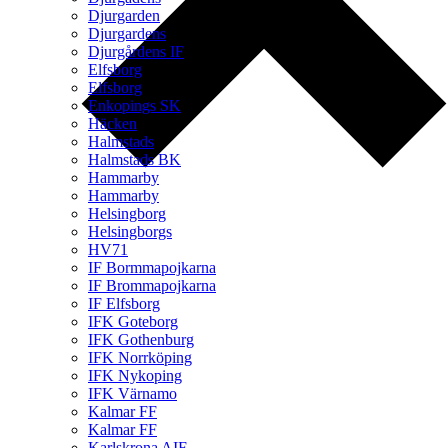
Djurgarden
Djurgardens
Djurgårdens IF
Elfsborg
Elfsborg
Enkopings SK
Häcken
Halmstads
Halmstads BK
Hammarby
Hammarby
Helsingborg
Helsingborgs
HV71
IF Bormmapojkarna
IF Brommapojkarna
IF Elfsborg
IFK Goteborg
IFK Gothenburg
IFK Norrköping
IFK Nykoping
IFK Värnamo
Kalmar FF
Kalmar FF
Karlskrona AIF