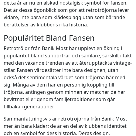
detta år är nu en älskad nostalgisk symbol för fansen.
Det är dessa ögonblick som gör att retrotröjorna lever
vidare, inte bara som klädesplagg utan som bärande
berättelser av klubbens rika historia.
Populäritet Bland Fansen
Retrotröjor från Banik Most har upplevt en ökning i
popularitet bland supportrar och samlare, särskilt i takt
med den växande trenden av att återupptäckta vintage-
stilar. Fansen värdesätter inte bara designen, utan
också det sentimentala värdet som tröjorna bär med
sig. Många av dem har en personlig koppling till
tröjorna, antingen genom minnen av matcher de har
bevittnat eller genom familjetraditioner som går
tillbaka i generationer.
Sammanfattningsvis är retrotröjorna från Banik Most
mer än bara kläder; de är en del av klubbens identitet
och en symbol för dess historia. Deras design,