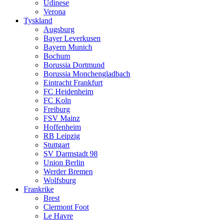
Udinese
Verona
Tyskland
Augsburg
Bayer Leverkusen
Bayern Munich
Bochum
Borussia Dortmund
Borussia Monchengladbach
Eintracht Frankfurt
FC Heidenheim
FC Koln
Freiburg
FSV Mainz
Hoffenheim
RB Leipzig
Stuttgart
SV Darmstadt 98
Union Berlin
Werder Bremen
Wolfsburg
Frankrike
Brest
Clermont Foot
Le Havre