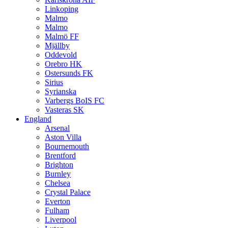
Linkoping
Malmo
Malmo
Malmö FF
Mjällby
Oddevold
Orebro HK
Ostersunds FK
Sirius
Syrianska
Varbergs BoIS FC
Vasteras SK
England
Arsenal
Aston Villa
Bournemouth
Brentford
Brighton
Burnley
Chelsea
Crystal Palace
Everton
Fulham
Liverpool