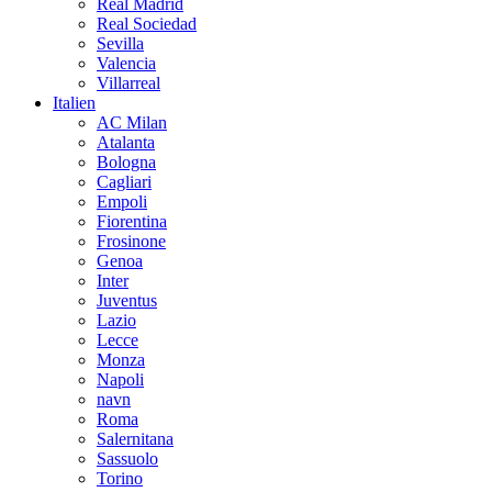
Real Madrid
Real Sociedad
Sevilla
Valencia
Villarreal
Italien
AC Milan
Atalanta
Bologna
Cagliari
Empoli
Fiorentina
Frosinone
Genoa
Inter
Juventus
Lazio
Lecce
Monza
Napoli
navn
Roma
Salernitana
Sassuolo
Torino