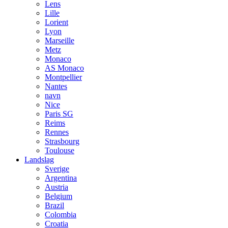
Lens
Lille
Lorient
Lyon
Marseille
Metz
Monaco
AS Monaco
Montpellier
Nantes
navn
Nice
Paris SG
Reims
Rennes
Strasbourg
Toulouse
Landslag
Sverige
Argentina
Austria
Belgium
Brazil
Colombia
Croatia