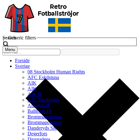
Search
Generic filters
Menu
Forside
Sverige
08 Stockholm Human Rights
AFC Eskilstuna
AIK
AIK
AIK IF
AIK Stockholm
Alingsas IF
Balltorps FF
Brommapojkarna
Brommapojkarna
Danderyds SK
Degerfors
Djurgadens