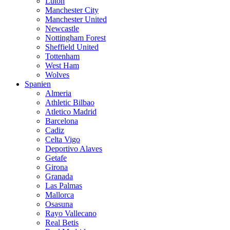
Luton
Manchester City
Manchester United
Newcastle
Nottingham Forest
Sheffield United
Tottenham
West Ham
Wolves
Spanien
Almeria
Athletic Bilbao
Atletico Madrid
Barcelona
Cadiz
Celta Vigo
Deportivo Alaves
Getafe
Girona
Granada
Las Palmas
Mallorca
Osasuna
Rayo Vallecano
Real Betis