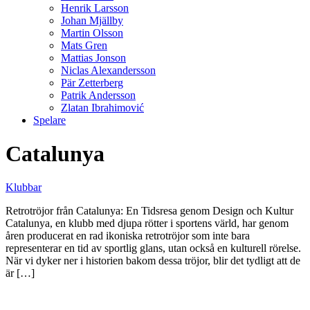
Henrik Larsson
Johan Mjällby
Martin Olsson
Mats Gren
Mattias Jonson
Niclas Alexandersson
Pär Zetterberg
Patrik Andersson
Zlatan Ibrahimović
Spelare
Catalunya
Klubbar
Retrotröjor från Catalunya: En Tidsresa genom Design och Kultur
Catalunya, en klubb med djupa rötter i sportens värld, har genom
åren producerat en rad ikoniska retrotröjor som inte bara
representerar en tid av sportlig glans, utan också en kulturell rörelse.
När vi dyker ner i historien bakom dessa tröjor, blir det tydligt att de
är […]