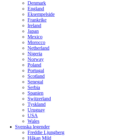
Denmark
England
Eksempelside
Frankrike
Ireland
Japan
Mexico
Morocco
Netherland
Nigeria
Norway
Poland
Portugal
Scotland
Senegal
Serbia
Spanien
Switzerland
Tyskland
Uruguay
USA
Wales
Svenska legender
Freddie Ljungberg
Håkan Mild