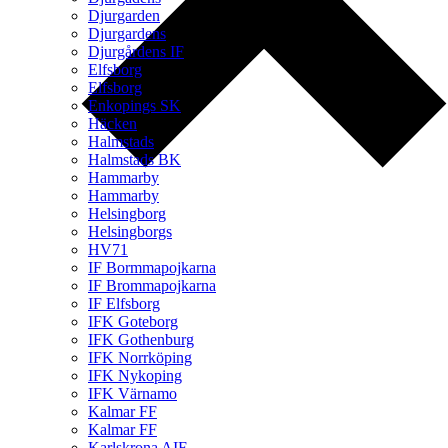
Djurgarden
Djurgardens
Djurgårdens IF
Elfsborg
Elfsborg
Enkopings SK
Häcken
Halmstads
Halmstads BK
Hammarby
Hammarby
Helsingborg
Helsingborgs
HV71
IF Bormmapojkarna
IF Brommapojkarna
IF Elfsborg
IFK Goteborg
IFK Gothenburg
IFK Norrköping
IFK Nykoping
IFK Värnamo
Kalmar FF
Kalmar FF
Karlskrona AIF