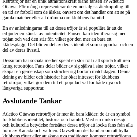
Retrotröjor har en unik attraktionskraft bland fansen av Atletico
Ottawa. För många representerar de en nostalgisk återkoppling till
en tid av fotboll som de älskar, oavsett om det handlar om att se på
gamla matcher eller att drömma om klubbens framtid.
En av anledningarna till att dessa tröjor är så populära är att de
erbjuder en känsla av autenticitet. Fansen kan identifiera sig med
tröjan och vad den står för, vilket gör den mer än bara ett
klädesplagg. Det blir en del av deras identitet som supportrar och en
del av deras livsstil.
Dessutom har sociala medier spelat en stor roll i att sprida kulturen
kring retrotröjor. Fans delar bilder av sig själva i sina tröjor, vilket
skapar en gemenskap som sträcker sig bortom matchdagen. Denna
delning av bilder och historier har ökat intresset för klubbens
retrotröjor, vilket gör dem till ett populärt val för både nya och
långvariga supportrar.
Avslutande Tankar
Atletico Ottawas retrotröjor är mer än bara kläder; de är en symbol
för klubbens identitet, historia och framtid. Med sin unika design
och kulturella betydelse fortsätter dessa tröjor att locka fans från alla
hörn av Kanada och världen. Oavsett om det handlar om att hylla
klubbens rötter eller att skapa nya traditioner, kommer retrotröjorna