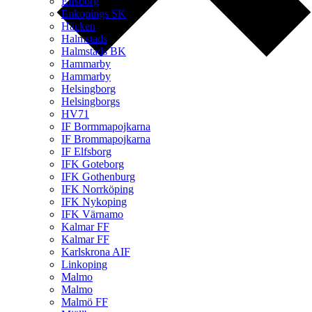
Elfsborg
Enkopings SK
Häcken
Halmstads
Halmstads BK
Hammarby
Hammarby
Helsingborg
Helsingborgs
HV71
IF Bormmapojkarna
IF Brommapojkarna
IF Elfsborg
IFK Goteborg
IFK Gothenburg
IFK Norrköping
IFK Nykoping
IFK Värnamo
Kalmar FF
Kalmar FF
Karlskrona AIF
Linkoping
Malmo
Malmo
Malmö FF