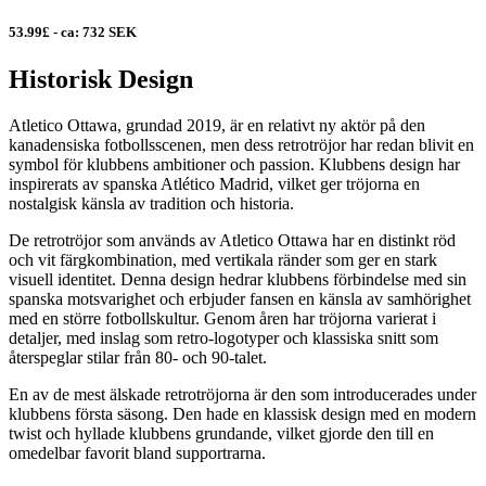
53.99£ - ca: 732 SEK
Historisk Design
Atletico Ottawa, grundad 2019, är en relativt ny aktör på den
kanadensiska fotbollsscenen, men dess retrotröjor har redan blivit en
symbol för klubbens ambitioner och passion. Klubbens design har
inspirerats av spanska Atlético Madrid, vilket ger tröjorna en
nostalgisk känsla av tradition och historia.
De retrotröjor som används av Atletico Ottawa har en distinkt röd
och vit färgkombination, med vertikala ränder som ger en stark
visuell identitet. Denna design hedrar klubbens förbindelse med sin
spanska motsvarighet och erbjuder fansen en känsla av samhörighet
med en större fotbollskultur. Genom åren har tröjorna varierat i
detaljer, med inslag som retro-logotyper och klassiska snitt som
återspeglar stilar från 80- och 90-talet.
En av de mest älskade retrotröjorna är den som introducerades under
klubbens första säsong. Den hade en klassisk design med en modern
twist och hyllade klubbens grundande, vilket gjorde den till en
omedelbar favorit bland supportrarna.