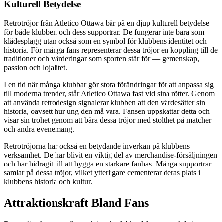
Kulturell Betydelse
Retrotröjor från Atletico Ottawa bär på en djup kulturell betydelse
för både klubben och dess supportrar. De fungerar inte bara som
klädesplagg utan också som en symbol för klubbens identitet och
historia. För många fans representerar dessa tröjor en koppling till de
traditioner och värderingar som sporten står för — gemenskap,
passion och lojalitet.
I en tid när många klubbar gör stora förändringar för att anpassa sig
till moderna trender, står Atletico Ottawa fast vid sina rötter. Genom
att använda retrodesign signalerar klubben att den värdesätter sin
historia, oavsett hur ung den må vara. Fansen uppskattar detta och
visar sin trohet genom att bära dessa tröjor med stolthet på matcher
och andra evenemang.
Retrotröjorna har också en betydande inverkan på klubbens
verksamhet. De har blivit en viktig del av merchandise-försäljningen
och har bidragit till att bygga en starkare fanbas. Många supportrar
samlar på dessa tröjor, vilket ytterligare cementerar deras plats i
klubbens historia och kultur.
Attraktionskraft Bland Fans