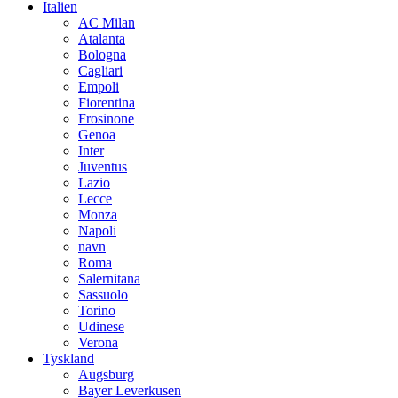
Italien
AC Milan
Atalanta
Bologna
Cagliari
Empoli
Fiorentina
Frosinone
Genoa
Inter
Juventus
Lazio
Lecce
Monza
Napoli
navn
Roma
Salernitana
Sassuolo
Torino
Udinese
Verona
Tyskland
Augsburg
Bayer Leverkusen