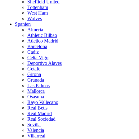
Sheffield United
Tottenham
West Ham
Wolves
Spanien
Almeria
Athletic Bilbao
Atletico Madrid
Barcelona
Cadiz
Celta Vigo
Deportivo Alaves
Getafe
Girona
Granada
Las Palmas
Mallorca
Osasuna
Rayo Vallecano
Real Betis
Real Madrid
Real Sociedad
Sevilla
Valencia
Villarreal