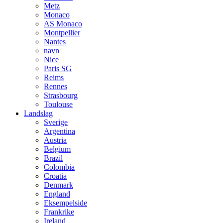
Metz
Monaco
AS Monaco
Montpellier
Nantes
navn
Nice
Paris SG
Reims
Rennes
Strasbourg
Toulouse
Landslag
Sverige
Argentina
Austria
Belgium
Brazil
Colombia
Croatia
Denmark
England
Eksempelside
Frankrike
Ireland