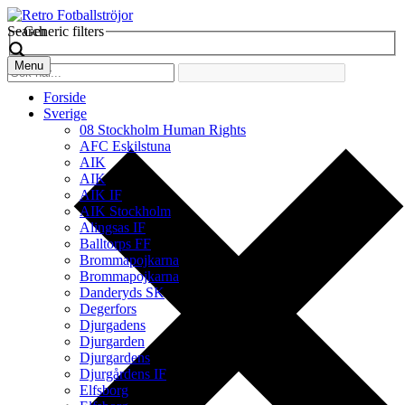
Search
Generic filters
Menu
Forside
Sverige
08 Stockholm Human Rights
AFC Eskilstuna
AIK
AIK
AIK IF
AIK Stockholm
Alingsas IF
Balltorps FF
Brommapojkarna
Brommapojkarna
Danderyds SK
Degerfors
Djurgadens
Djurgarden
Djurgardens
Djurgårdens IF
Elfsborg