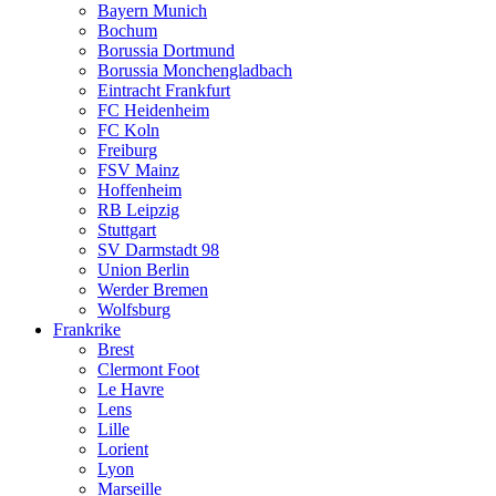
Bayern Munich
Bochum
Borussia Dortmund
Borussia Monchengladbach
Eintracht Frankfurt
FC Heidenheim
FC Koln
Freiburg
FSV Mainz
Hoffenheim
RB Leipzig
Stuttgart
SV Darmstadt 98
Union Berlin
Werder Bremen
Wolfsburg
Frankrike
Brest
Clermont Foot
Le Havre
Lens
Lille
Lorient
Lyon
Marseille