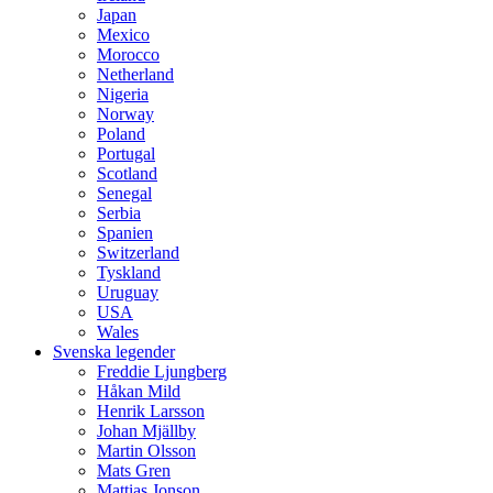
Japan
Mexico
Morocco
Netherland
Nigeria
Norway
Poland
Portugal
Scotland
Senegal
Serbia
Spanien
Switzerland
Tyskland
Uruguay
USA
Wales
Svenska legender
Freddie Ljungberg
Håkan Mild
Henrik Larsson
Johan Mjällby
Martin Olsson
Mats Gren
Mattias Jonson