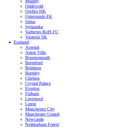
Mjällby
Oddevold
Orebro HK
Ostersunds FK
Sirius
Syrianska
Varbergs BoIS FC
Vasteras SK
England
Arsenal
Aston Villa
Bournemouth
Brentford
Brighton
Burnley
Chelsea
Crystal Palace
Everton
Fulham
Liverpool
Luton
Manchester City
Manchester United
Newcastle
Nottingham Forest