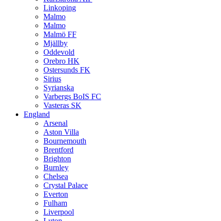
Linkoping
Malmo
Malmo
Malmö FF
Mjällby
Oddevold
Orebro HK
Ostersunds FK
Sirius
Syrianska
Varbergs BoIS FC
Vasteras SK
England
Arsenal
Aston Villa
Bournemouth
Brentford
Brighton
Burnley
Chelsea
Crystal Palace
Everton
Fulham
Liverpool
Luton