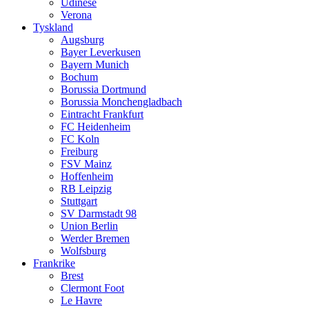
Udinese
Verona
Tyskland
Augsburg
Bayer Leverkusen
Bayern Munich
Bochum
Borussia Dortmund
Borussia Monchengladbach
Eintracht Frankfurt
FC Heidenheim
FC Koln
Freiburg
FSV Mainz
Hoffenheim
RB Leipzig
Stuttgart
SV Darmstadt 98
Union Berlin
Werder Bremen
Wolfsburg
Frankrike
Brest
Clermont Foot
Le Havre