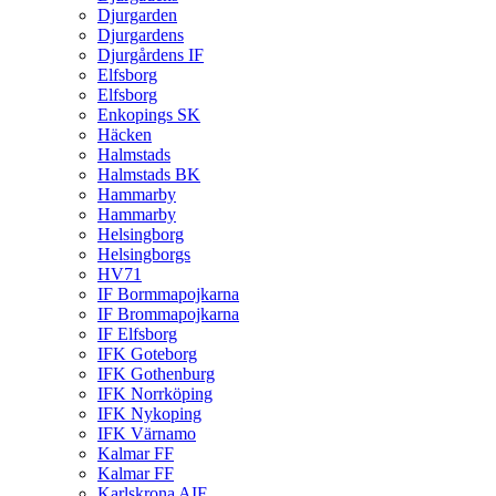
Djurgarden
Djurgardens
Djurgårdens IF
Elfsborg
Elfsborg
Enkopings SK
Häcken
Halmstads
Halmstads BK
Hammarby
Hammarby
Helsingborg
Helsingborgs
HV71
IF Bormmapojkarna
IF Brommapojkarna
IF Elfsborg
IFK Goteborg
IFK Gothenburg
IFK Norrköping
IFK Nykoping
IFK Värnamo
Kalmar FF
Kalmar FF
Karlskrona AIF