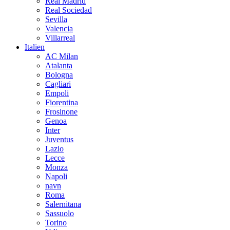
Real Madrid
Real Sociedad
Sevilla
Valencia
Villarreal
Italien
AC Milan
Atalanta
Bologna
Cagliari
Empoli
Fiorentina
Frosinone
Genoa
Inter
Juventus
Lazio
Lecce
Monza
Napoli
navn
Roma
Salernitana
Sassuolo
Torino