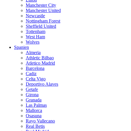
Manchester City
Manchester United
Newcastle
Nottingham Forest
Sheffield United
Tottenham
West Ham
Wolves
Spanien
Almeria
Athletic Bilbao
Atletico Madrid
Barcelona
Cadiz
Celta Vigo
Deportivo Alaves
Getafe
Girona
Granada
Las Palmas
Mallorca
Osasuna
Rayo Vallecano
Real Betis