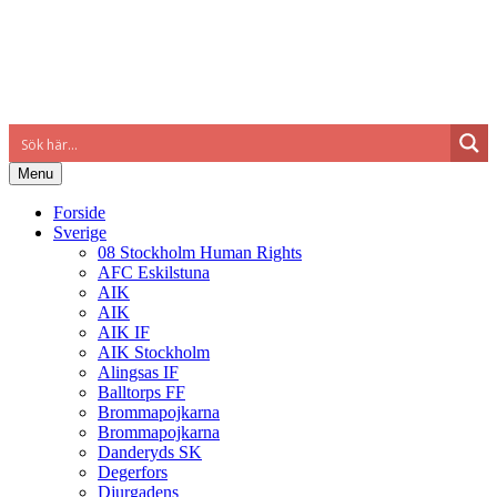
Menu
Forside
Sverige
08 Stockholm Human Rights
AFC Eskilstuna
AIK
AIK
AIK IF
AIK Stockholm
Alingsas IF
Balltorps FF
Brommapojkarna
Brommapojkarna
Danderyds SK
Degerfors
Djurgadens