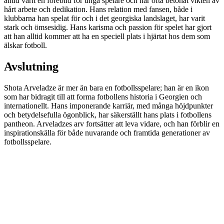
alltid varit en förebild för unga spelare och har ofta betonat vikten av
hårt arbete och dedikation. Hans relation med fansen, både i
klubbarna han spelat för och i det georgiska landslaget, har varit
stark och ömsesidig. Hans karisma och passion för spelet har gjort
att han alltid kommer att ha en speciell plats i hjärtat hos dem som
älskar fotboll.
Avslutning
Shota Arveladze är mer än bara en fotbollsspelare; han är en ikon
som har bidragit till att forma fotbollens historia i Georgien och
internationellt. Hans imponerande karriär, med många höjdpunkter
och betydelsefulla ögonblick, har säkerställt hans plats i fotbollens
pantheon. Arveladzes arv fortsätter att leva vidare, och han förblir en
inspirationskälla för både nuvarande och framtida generationer av
fotbollsspelare.