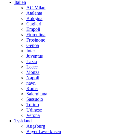
Italien
AC Milan
Atalanta
Bologna
Cagliari
Empoli
Fiorentina
Frosinone
Genoa
Inter
Juventus
Lazio
Lecce
Monza
Napoli
navn
Roma
Salernitana
Sassuolo
Torino
Udinese
Verona
Tyskland
Augsburg
Bayer Leverkusen