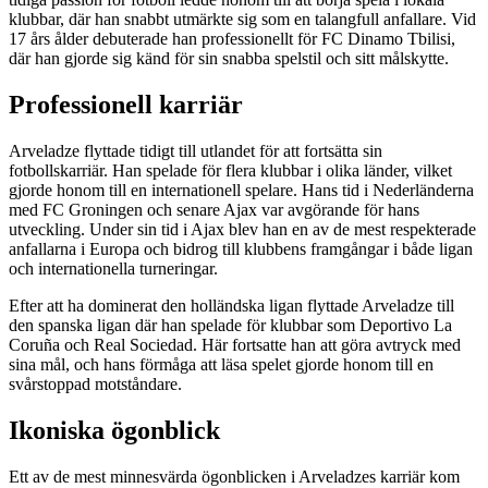
klubbar, där han snabbt utmärkte sig som en talangfull anfallare. Vid
17 års ålder debuterade han professionellt för FC Dinamo Tbilisi,
där han gjorde sig känd för sin snabba spelstil och sitt målskytte.
Professionell karriär
Arveladze flyttade tidigt till utlandet för att fortsätta sin
fotbollskarriär. Han spelade för flera klubbar i olika länder, vilket
gjorde honom till en internationell spelare. Hans tid i Nederländerna
med FC Groningen och senare Ajax var avgörande för hans
utveckling. Under sin tid i Ajax blev han en av de mest respekterade
anfallarna i Europa och bidrog till klubbens framgångar i både ligan
och internationella turneringar.
Efter att ha dominerat den holländska ligan flyttade Arveladze till
den spanska ligan där han spelade för klubbar som Deportivo La
Coruña och Real Sociedad. Här fortsatte han att göra avtryck med
sina mål, och hans förmåga att läsa spelet gjorde honom till en
svårstoppad motståndare.
Ikoniska ögonblick
Ett av de mest minnesvärda ögonblicken i Arveladzes karriär kom