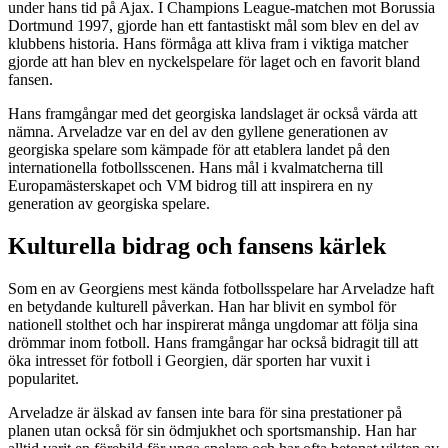
under hans tid på Ajax. I Champions League-matchen mot Borussia
Dortmund 1997, gjorde han ett fantastiskt mål som blev en del av
klubbens historia. Hans förmåga att kliva fram i viktiga matcher
gjorde att han blev en nyckelspelare för laget och en favorit bland
fansen.
Hans framgångar med det georgiska landslaget är också värda att
nämna. Arveladze var en del av den gyllene generationen av
georgiska spelare som kämpade för att etablera landet på den
internationella fotbollsscenen. Hans mål i kvalmatcherna till
Europamästerskapet och VM bidrog till att inspirera en ny
generation av georgiska spelare.
Kulturella bidrag och fansens kärlek
Som en av Georgiens mest kända fotbollsspelare har Arveladze haft
en betydande kulturell påverkan. Han har blivit en symbol för
nationell stolthet och har inspirerat många ungdomar att följa sina
drömmar inom fotboll. Hans framgångar har också bidragit till att
öka intresset för fotboll i Georgien, där sporten har vuxit i
popularitet.
Arveladze är älskad av fansen inte bara för sina prestationer på
planen utan också för sin ödmjukhet och sportsmanship. Han har