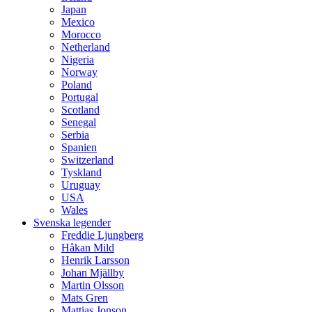
Japan
Mexico
Morocco
Netherland
Nigeria
Norway
Poland
Portugal
Scotland
Senegal
Serbia
Spanien
Switzerland
Tyskland
Uruguay
USA
Wales
Svenska legender
Freddie Ljungberg
Håkan Mild
Henrik Larsson
Johan Mjällby
Martin Olsson
Mats Gren
Mattias Jonson