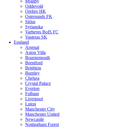
Mjällby
Oddevold
Orebro HK
Ostersunds FK
Sirius
Syrianska
Varbergs BoIS FC
Vasteras SK
England
Arsenal
Aston Villa
Bournemouth
Brentford
Brighton
Burnley
Chelsea
Crystal Palace
Everton
Fulham
Liverpool
Luton
Manchester City
Manchester United
Newcastle
Nottingham Forest