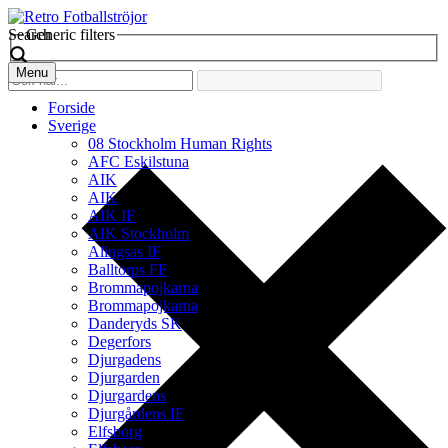
Search
Generic filters
Menu
Forside
Sverige
08 Stockholm Human Rights
AFC Eskilstuna
AIK
AIK
AIK IF
AIK Stockholm
Alingsas IF
Balltorps FF
Brommapojkarna
Brommapojkarna
Danderyds SK
Degerfors
Djurgadens
Djurgarden
Djurgardens
Djurgårdens IF
Elfsborg