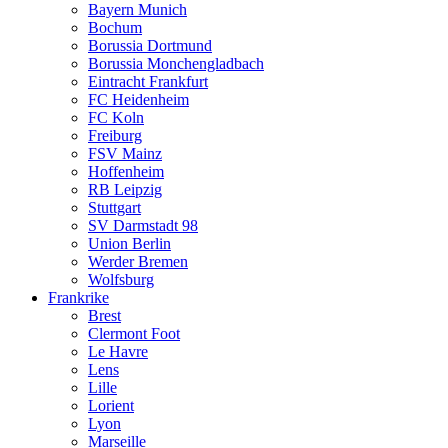
Bayern Munich
Bochum
Borussia Dortmund
Borussia Monchengladbach
Eintracht Frankfurt
FC Heidenheim
FC Koln
Freiburg
FSV Mainz
Hoffenheim
RB Leipzig
Stuttgart
SV Darmstadt 98
Union Berlin
Werder Bremen
Wolfsburg
Frankrike
Brest
Clermont Foot
Le Havre
Lens
Lille
Lorient
Lyon
Marseille