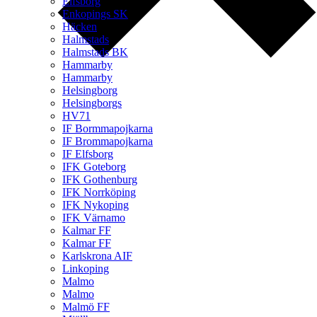
Elfsborg
Enkopings SK
Häcken
Halmstads
Halmstads BK
Hammarby
Hammarby
Helsingborg
Helsingborgs
HV71
IF Bormmapojkarna
IF Brommapojkarna
IF Elfsborg
IFK Goteborg
IFK Gothenburg
IFK Norrköping
IFK Nykoping
IFK Värnamo
Kalmar FF
Kalmar FF
Karlskrona AIF
Linkoping
Malmo
Malmo
Malmö FF