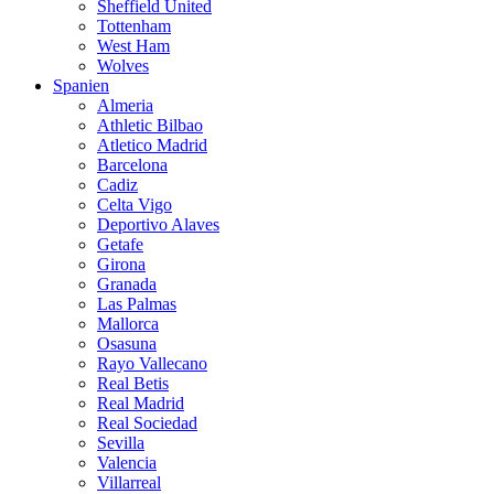
Sheffield United
Tottenham
West Ham
Wolves
Spanien
Almeria
Athletic Bilbao
Atletico Madrid
Barcelona
Cadiz
Celta Vigo
Deportivo Alaves
Getafe
Girona
Granada
Las Palmas
Mallorca
Osasuna
Rayo Vallecano
Real Betis
Real Madrid
Real Sociedad
Sevilla
Valencia
Villarreal