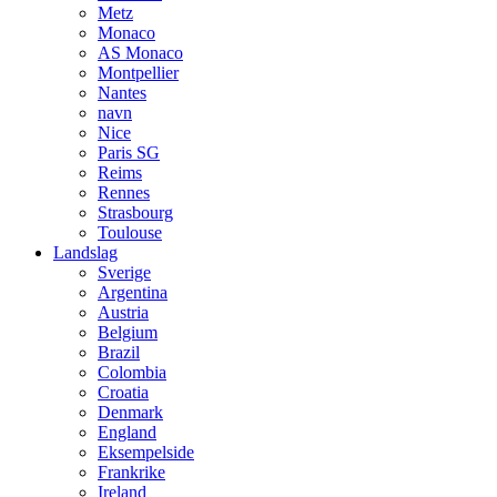
Metz
Monaco
AS Monaco
Montpellier
Nantes
navn
Nice
Paris SG
Reims
Rennes
Strasbourg
Toulouse
Landslag
Sverige
Argentina
Austria
Belgium
Brazil
Colombia
Croatia
Denmark
England
Eksempelside
Frankrike
Ireland