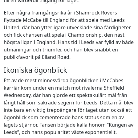
till en värdefull tillgång för laget.
Efter några framgångsrika år i Shamrock Rovers
flyttade McCabe till England för att spela med Leeds
United, där han ytterligare utvecklade sina färdigheter
och fick chansen att spela i Championship, den näst
högsta ligan i England. Hans tid i Leeds var fylld av både
utmaningar och triumfer, och han blev snabbt en
publikfavorit på Elland Road.
Ikoniska ögonblick
Ett av de mest minnesvärda ögonblicken i McCabes
karriär kom under en match mot rivalerna Sheffield
Wednesday, där han gjorde ett spektakulärt mål från
långt håll som säkrade segern för Leeds. Detta mål blev
inte bara en viktig trepoängare för laget utan också ett
ögonblick som cementerade hans status som en av
lagets stjärnor. Fansen började kalla honom “Kungen av
Leeds”, och hans popularitet växte exponentiellt.