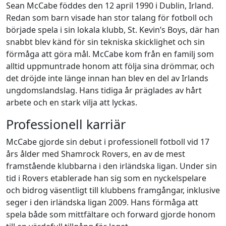
Sean McCabe föddes den 12 april 1990 i Dublin, Irland.
Redan som barn visade han stor talang för fotboll och
började spela i sin lokala klubb, St. Kevin’s Boys, där han
snabbt blev känd för sin tekniska skicklighet och sin
förmåga att göra mål. McCabe kom från en familj som
alltid uppmuntrade honom att följa sina drömmar, och
det dröjde inte länge innan han blev en del av Irlands
ungdomslandslag. Hans tidiga år präglades av hårt
arbete och en stark vilja att lyckas.
Professionell karriär
McCabe gjorde sin debut i professionell fotboll vid 17
års ålder med Shamrock Rovers, en av de mest
framstående klubbarna i den irländska ligan. Under sin
tid i Rovers etablerade han sig som en nyckelspelare
och bidrog väsentligt till klubbens framgångar, inklusive
seger i den irländska ligan 2009. Hans förmåga att
spela både som mittfältare och forward gjorde honom