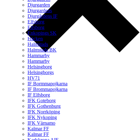
Djurgarden
Djurgardens
Djurgårdens IF
Elfsborg
Elfsborg
Enkopings SK
Häcken
Halmstads
Halmstads BK
Hammarby
Hammarby
Helsingborg
Helsingborgs
HV71
IF Bormmapojkarna
IF Brommapojkarna
IF Elfsborg
IFK Goteborg
IFK Gothenburg
IFK Norrköping
IFK Nykoping
IFK Värnamo
Kalmar FF
Kalmar FF
Karlskrona AIF