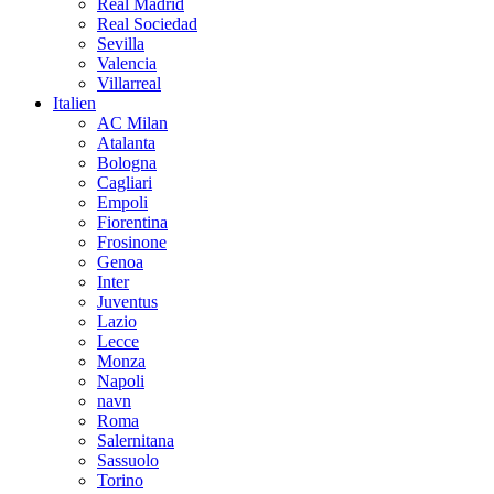
Real Madrid
Real Sociedad
Sevilla
Valencia
Villarreal
Italien
AC Milan
Atalanta
Bologna
Cagliari
Empoli
Fiorentina
Frosinone
Genoa
Inter
Juventus
Lazio
Lecce
Monza
Napoli
navn
Roma
Salernitana
Sassuolo
Torino