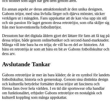
och stolthet som laget har gett dem genom åren.
En annan aspekt av deras attraktionskraft är den unika designen.
Gabons tröjor, med sina livfulla färger och djärva mönster, sticker
verkligen ut i mängden. Fans uppskattar att de kan visa upp sin stil
och sin passion för laget genom dessa retrotröjor, som ofta skiljer sig
från mer konventionella fotbollströjor.
Dessutom har det digitala åldern gjort det lättare för fans att få tag på
dessa tröjor, både genom onlinebutiker och second-hand-marknader.
Många vill inte bara ha en tröja; de vill ha en del av historien. Att
bära en retrotröja är som att bära en bit av Gabons fotbollskultur och
dess arv.
Avslutande Tankar
Gabons retrotröjor är mer än bara kläder; de är en symbol för landets
fotbollskultur, historia och gemenskap. Genom sina distinkta design
och kulturella betydelse fortsätter dessa tröjor att fascinera och
förena fans över hela världen. I en tid där sportswear ofta handlar
om funktionalitet, erbjuder Gabons retrotröjor en nostalgisk och
kulturell koppling som många uppskattar.