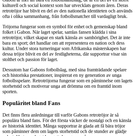
kulturell och social kontext som har utvecklats genom åren. Deras
retrotröjor har blivit en del av den nationella identiteten och används
ofta i olika sammanhang, från fotbollsmatcher till vardagligt bruk.
Tröjorna fungerar som en symbol för enhet och gemenskap bland
folket i Gabon. När laget spelar, samlas fansen klädda i sina
retrotröjor, vilket skapar en stark känsla av samhörighet. Det är inte
bara en sport; det handlar om att representera en nation och dess
kultur. Under stora turneringar som Afrikanska mästerskapen har
dessa tröjor blivit en del av festligheterna, där supportrar visar sin
stolthet och passion för laget.
Dessutom har Gabons fotbollslag, med sina framträdande spelare
och historiska prestationer, inspirerat en ny generation av unga
fotbollsspelare. Retrotröjorna fungerar som en påminnelse om lagets
storhetstid och motiverar unga att drömma om en framtid inom
sporten.
Populäritet bland Fans
Det finns flera anledningar till varför Gabons retrotröjor är så
populära bland fans. För det första väcker de nostalgi och en känsla
av historisk identitet. Många supportrar är glada att få bära tröjor
som påminner dem om lagets storhetstid och de stunder av glädje