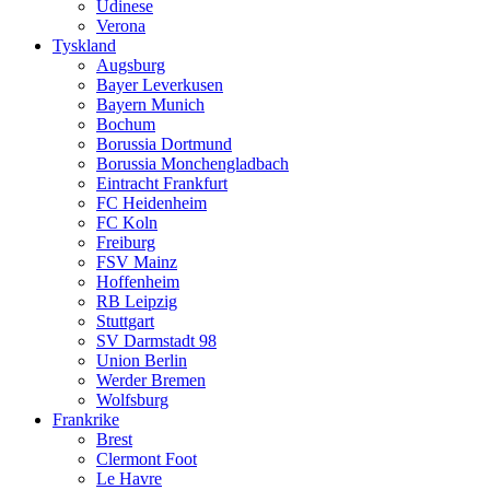
Udinese
Verona
Tyskland
Augsburg
Bayer Leverkusen
Bayern Munich
Bochum
Borussia Dortmund
Borussia Monchengladbach
Eintracht Frankfurt
FC Heidenheim
FC Koln
Freiburg
FSV Mainz
Hoffenheim
RB Leipzig
Stuttgart
SV Darmstadt 98
Union Berlin
Werder Bremen
Wolfsburg
Frankrike
Brest
Clermont Foot
Le Havre