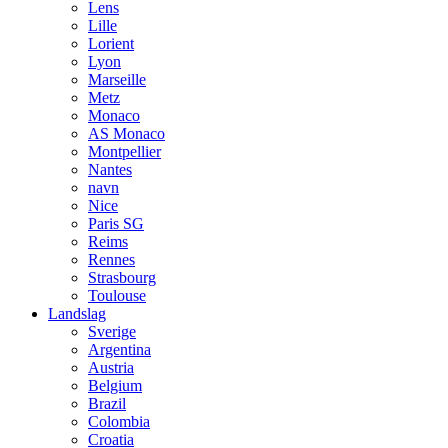
Lens
Lille
Lorient
Lyon
Marseille
Metz
Monaco
AS Monaco
Montpellier
Nantes
navn
Nice
Paris SG
Reims
Rennes
Strasbourg
Toulouse
Landslag
Sverige
Argentina
Austria
Belgium
Brazil
Colombia
Croatia