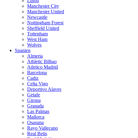
Luton
Manchester City
Manchester United
Newcastle
Nottingham Forest
Sheffield United
Tottenham
West Ham
Wolves
Spanien
Almeria
Athletic Bilbao
Atletico Madrid
Barcelona
Cadiz
Celta Vigo
Deportivo Alaves
Getafe
Girona
Granada
Las Palmas
Mallorca
Osasuna
Rayo Vallecano
Real Betis