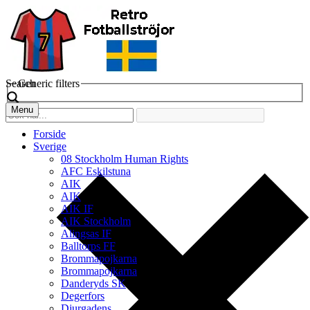
Search
Generic filters
Menu
Forside
Sverige
08 Stockholm Human Rights
AFC Eskilstuna
AIK
AIK
AIK IF
AIK Stockholm
Alingsas IF
Balltorps FF
Brommapojkarna
Brommapojkarna
Danderyds SK
Degerfors
Djurgadens