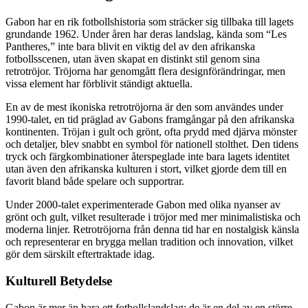
Gabon har en rik fotbollshistoria som sträcker sig tillbaka till lagets
grundande 1962. Under åren har deras landslag, kända som “Les
Pantheres,” inte bara blivit en viktig del av den afrikanska
fotbollsscenen, utan även skapat en distinkt stil genom sina
retrotröjor. Tröjorna har genomgått flera designförändringar, men
vissa element har förblivit ständigt aktuella.
En av de mest ikoniska retrotröjorna är den som användes under
1990-talet, en tid präglad av Gabons framgångar på den afrikanska
kontinenten. Tröjan i gult och grönt, ofta prydd med djärva mönster
och detaljer, blev snabbt en symbol för nationell stolthet. Den tidens
tryck och färgkombinationer återspeglade inte bara lagets identitet
utan även den afrikanska kulturen i stort, vilket gjorde dem till en
favorit bland både spelare och supportrar.
Under 2000-talet experimenterade Gabon med olika nyanser av
grönt och gult, vilket resulterade i tröjor med mer minimalistiska och
moderna linjer. Retrotröjorna från denna tid har en nostalgisk känsla
och representerar en brygga mellan tradition och innovation, vilket
gör dem särskilt eftertraktade idag.
Kulturell Betydelse
Gabon är mer än bara ett fotbollslandslag; de är en del av en större