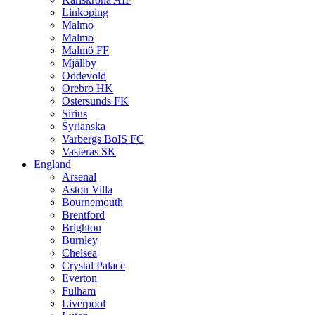
Linkoping
Malmo
Malmo
Malmö FF
Mjällby
Oddevold
Orebro HK
Ostersunds FK
Sirius
Syrianska
Varbergs BoIS FC
Vasteras SK
England
Arsenal
Aston Villa
Bournemouth
Brentford
Brighton
Burnley
Chelsea
Crystal Palace
Everton
Fulham
Liverpool