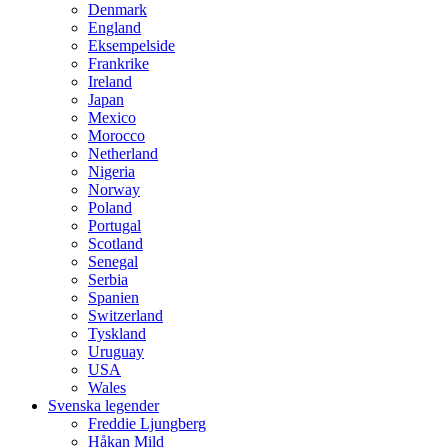
Denmark
England
Eksempelside
Frankrike
Ireland
Japan
Mexico
Morocco
Netherland
Nigeria
Norway
Poland
Portugal
Scotland
Senegal
Serbia
Spanien
Switzerland
Tyskland
Uruguay
USA
Wales
Svenska legender
Freddie Ljungberg
Håkan Mild