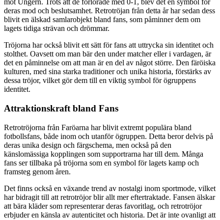
mot Ungern. Trots att de förlorade med 0-1, blev det en symbol för
deras mod och beslutsamhet. Retrotröjan från detta år har sedan dess
blivit en älskad samlarobjekt bland fans, som påminner dem om
lagets tidiga strävan och drömmar.
Tröjorna har också blivit ett sätt för fans att uttrycka sin identitet och
stolthet. Oavsett om man bär den under matcher eller i vardagen, är
det en påminnelse om att man är en del av något större. Den färöiska
kulturen, med sina starka traditioner och unika historia, förstärks av
dessa tröjor, vilket gör dem till en viktig symbol för ögruppens
identitet.
Attraktionskraft bland Fans
Retrotröjorna från Faröarna har blivit extremt populära bland
fotbollsfans, både inom och utanför ögruppen. Detta beror delvis på
deras unika design och färgschema, men också på den
känslomässiga kopplingen som supportrarna har till dem. Många
fans ser tillbaka på tröjorna som en symbol för lagets kamp och
framsteg genom åren.
Det finns också en växande trend av nostalgi inom sportmode, vilket
har bidragit till att retrotröjor blir allt mer eftertraktade. Fansen älskar
att bära kläder som representerar deras favoritlag, och retrotröjor
erbjuder en känsla av autenticitet och historia. Det är inte ovanligt att