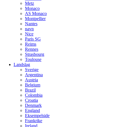
Metz
Monaco
AS Monaco
Montpellier
Nantes
navn
Nice
Paris SG
Reims
Rennes
Strasbourg
Toulouse
Landslag
Sverige
Argentina
Austria
Belgium
Brazil
Colombia
Croatia
Denmark
England
Eksempelside
Frankrike
Ireland