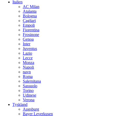
Italien
AC Milan
Atalanta
Bologna
Cagliari
Empoli
Fiorentina
Frosinone
Genoa
Inter
Juventus
Lazio
Lecce
Monza
Napoli
navn
Roma
Salernitana
Sassuolo
Torino
Udinese
Verona
Tyskland
Augsburg
Bayer Leverkusen