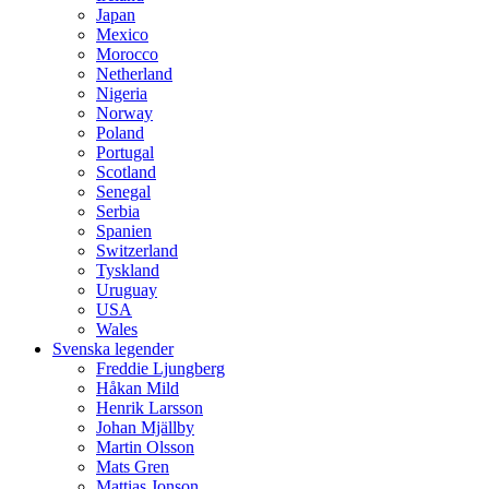
Japan
Mexico
Morocco
Netherland
Nigeria
Norway
Poland
Portugal
Scotland
Senegal
Serbia
Spanien
Switzerland
Tyskland
Uruguay
USA
Wales
Svenska legender
Freddie Ljungberg
Håkan Mild
Henrik Larsson
Johan Mjällby
Martin Olsson
Mats Gren
Mattias Jonson