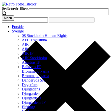
Search
Generic filters
Menu
Forside
Sverige
08 Stockholm Human Rights
AFC Eskilstuna
AIK
AIK
AIK IF
AIK Stockholm
Alingsas IF
Balltorps FF
Brommapojkarna
Brommapojkarna
Danderyds SK
Degerfors
Djurgadens
Djurgarden
Djurgardens
Djurgårdens IF
Elfsborg