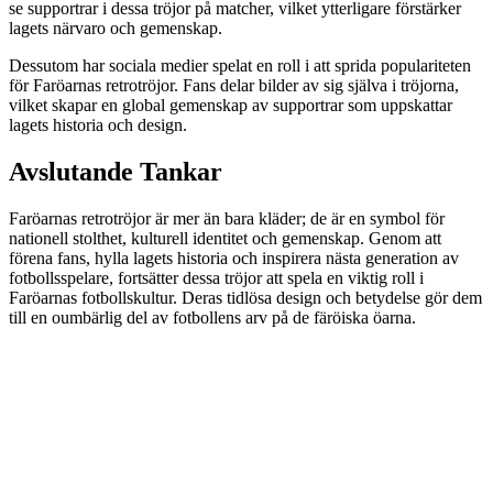
se supportrar i dessa tröjor på matcher, vilket ytterligare förstärker
lagets närvaro och gemenskap.
Dessutom har sociala medier spelat en roll i att sprida populariteten
för Faröarnas retrotröjor. Fans delar bilder av sig själva i tröjorna,
vilket skapar en global gemenskap av supportrar som uppskattar
lagets historia och design.
Avslutande Tankar
Faröarnas retrotröjor är mer än bara kläder; de är en symbol för
nationell stolthet, kulturell identitet och gemenskap. Genom att
förena fans, hylla lagets historia och inspirera nästa generation av
fotbollsspelare, fortsätter dessa tröjor att spela en viktig roll i
Faröarnas fotbollskultur. Deras tidlösa design och betydelse gör dem
till en oumbärlig del av fotbollens arv på de färöiska öarna.