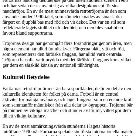
Faröarnas landslag debuterade på den internationella scenen 1988
och har sedan dess använt sig av olika designkoncept för sina
matchtröjor. En av de mest minnesvärda retrotröjorna är den som
användes under 1990-talet, som kännetecknades av sina starka
färger; en djupblå bas med röd och vit dekor. Det var en stil som
reflekterade lagets stolthet och identitet, och den blev snabbt en
favorit bland supportrarna.
Tröjornas design har genomgått flera förändringar genom åren, men
några element har alltid funnits kvar. Färgerna blått, vitt och rött,
som representerar den färöiska flaggan, har alltid varit centrala.
Tröjorna har ofta varit prydda med det färöiska flaggans kors, vilket
ger dem en särskild känsla av nationell tillhörighet.
Kulturell Betydelse
Faröarnas retrotröjor är mer än bara sportkläder; de är en del av den
kulturella identiteten för folket på öarna. Fotboll är en central
aktivitet för många invånare, och laget fungerar som en enande kraft
som sammanför människor från alla delar av ögruppen. Tröjorna bär
på minnen av viktiga matcher och stunder av triumf, vilket gör dem
till ett viktigt kulturarv.
En av de mest anmärkningsvärda stunderna i lagets historia
inträffade 1990 när Faröarna spelade sin första internationella match