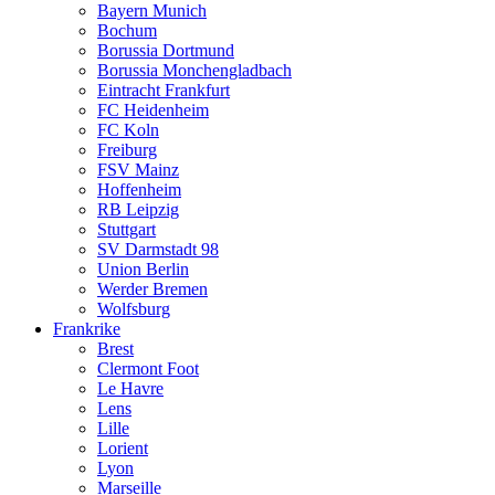
Bayern Munich
Bochum
Borussia Dortmund
Borussia Monchengladbach
Eintracht Frankfurt
FC Heidenheim
FC Koln
Freiburg
FSV Mainz
Hoffenheim
RB Leipzig
Stuttgart
SV Darmstadt 98
Union Berlin
Werder Bremen
Wolfsburg
Frankrike
Brest
Clermont Foot
Le Havre
Lens
Lille
Lorient
Lyon
Marseille