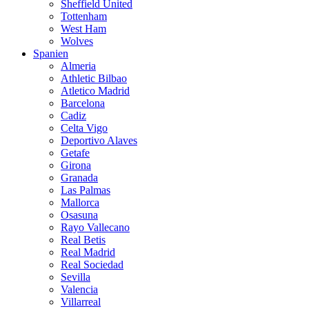
Sheffield United
Tottenham
West Ham
Wolves
Spanien
Almeria
Athletic Bilbao
Atletico Madrid
Barcelona
Cadiz
Celta Vigo
Deportivo Alaves
Getafe
Girona
Granada
Las Palmas
Mallorca
Osasuna
Rayo Vallecano
Real Betis
Real Madrid
Real Sociedad
Sevilla
Valencia
Villarreal