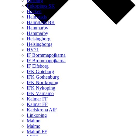
Elfsborg
Enkopings SK
Häcken
Halmstads
Halmstads BK
Hammarby
Hammarby
Helsingborg
Helsingborgs
HV71
IF Bormmapojkarna
IF Brommapojkarna
IF Elfsborg
IFK Goteborg
IFK Gothenburg
IFK Norrköping
IFK Nykoping
IFK Värnamo
Kalmar FF
Kalmar FF
Karlskrona AIF
Linkoping
Malmo
Malmo
Malmö FF