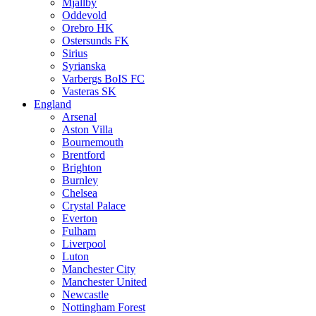
Mjällby
Oddevold
Orebro HK
Ostersunds FK
Sirius
Syrianska
Varbergs BoIS FC
Vasteras SK
England
Arsenal
Aston Villa
Bournemouth
Brentford
Brighton
Burnley
Chelsea
Crystal Palace
Everton
Fulham
Liverpool
Luton
Manchester City
Manchester United
Newcastle
Nottingham Forest